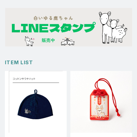
トートバック類
パーカー
長袖
トートバック類
ITEM LIST