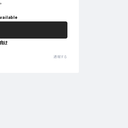
。
vailable
向け
通報する