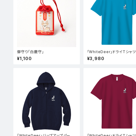
御守り「白鹿守」
「WhiteDeer」ドライTシャ
コイズ)
¥1,100
¥3,980
「WhiteDeer」ジップアップパーカ
「WhiteDeer」ドライTシャ