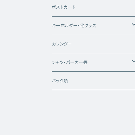
ポストカード
キーホルダー・他グッズ
キーホルダー
カレンダー
雑貨類
シャツ・パーカー等
白いシカちゃんシリーズ
バック類
半袖Tシャツ
WhiteDeerシリーズ
長袖Tシャツ
半袖Tシャツ
写真プリントシリーズ
パーカー
長袖Tシャツ
半袖