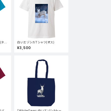
ツ(ター
白いエゾシカTシャツ(オス)
¥3,500
ツ(バー
「WhiteDeer」白いエゾシカトート