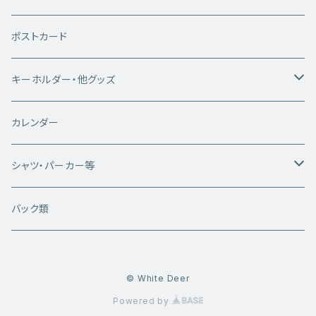
ポストカード
キーホルダー・他グッズ
キーホルダー
カレンダー
雑貨類
シャツ・パーカー等
白いシカちゃんシリーズ
バック類
半袖Tシャツ
WhiteDeerシリーズ
© White Deer
長袖Tシャツ
半袖Tシャツ
写真プリントシリーズ
Powered by