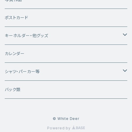
ポストカード
キーホルダー・他グッズ
キーホルダー
カレンダー
雑貨類
シャツ・パーカー等
白いシカちゃんシリーズ
バック類
半袖Tシャツ
WhiteDeerシリーズ
© White Deer
長袖Tシャツ
半袖Tシャツ
写真プリントシリーズ
Powered by