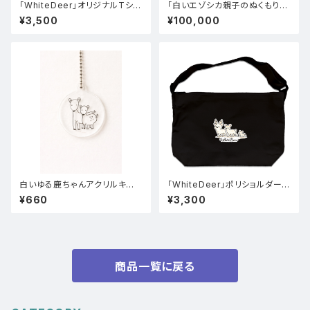
「WhiteDeer」オリジナルTシャ
「白いエゾシカ親子のぬくもり」A
ツ(グレー)
2
¥3,500
¥100,000
白いゆる鹿ちゃんアクリルキー
「WhiteDeer」ポリショルダーバ
ホルダー
ッグ
¥660
¥3,300
商品一覧に戻る