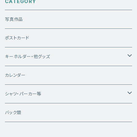
CATEGORY
写真作品
ポストカード
キーホルダー・他グッズ
キーホルダー
カレンダー
雑貨類
シャツ・パーカー等
白いシカちゃんシリーズ
バック類
半袖Tシャツ
WhiteDeerシリーズ