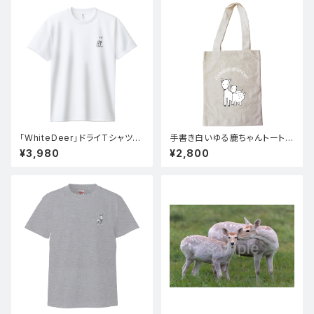
「WhiteDeer」ドライTシャツ
手書き白いゆる鹿ちゃんトートバ
(ホワイト)
ッグ(両面)
¥3,980
¥2,800