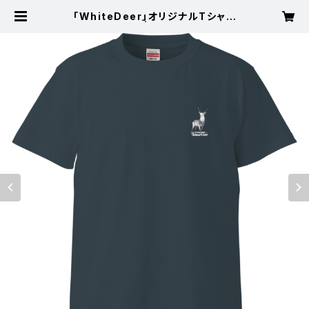
「WhiteDeer」オリジナルTシャツ
(スレート) | White Deer