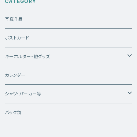
CATEGORY
写真作品
ポストカード
キーホルダー・他グッズ
キーホルダー
カレンダー
雑貨類
シャツ・パーカー等
白いシカちゃんシリーズ
バック類
半袖Tシャツ
WhiteDeerシリーズ