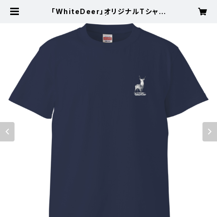
「WhiteDeer」オリジナルTシャツ
(インディゴ) | White Deer