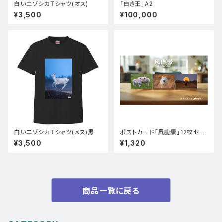
白いエゾシカTシャツ(オス)
「白き王」A2
¥3,500
¥100,000
白いエゾシカTシャツ(メス)黒
ポストカード「風鹿景」12枚セッ
ト
¥3,500
¥1,320
商品一覧に戻る