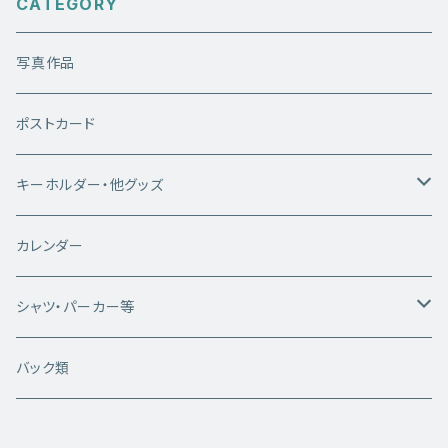
CATEGORY
写真作品
ポストカード
キーホルダー・他グッズ
キーホルダー
カレンダー
雑貨類
シャツ・パーカー等
白いシカちゃんシリーズ
バック類
半袖Tシャツ
WhiteDeerシリーズ